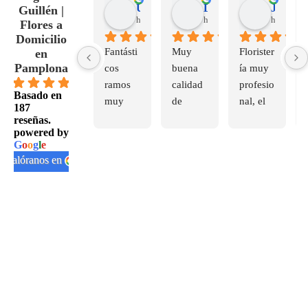
Uxue Navarro G.
Davinia T.
Juan P.
Guillén |
hace 6 meses
hace 7 meses
hace 10 m
Flores a
Domicilio
Fantásti
Muy 
Florister
en
Pamplona
cos 
buena 
ía muy 
4.7
ramos 
calidad 
profesio
Basado en
muy 
de 
nal, el 
187
bonitos
flores, 
product
reseñas.
powered by
la 
o y la 
G
o
o
g
l
e
atenció
atenció
valóranos en
n al 
n 
cliente 
especta
excelent
cular, 
e.
recome
ndable 
100%